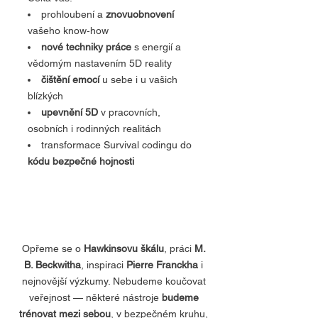
prohloubení a
znovuobnovení
vašeho know‑how
nové techniky práce
s energií a
vědomým nastavením 5D reality
čištění emocí
u sebe i u vašich
blízkých
upevnění 5D
v pracovních,
osobních i rodinných realitách
transformace Survival codingu do
kódu bezpečné hojnosti
Opřeme se o
Hawkinsovu škálu
, práci
M.
B. Beckwitha
, inspiraci
Pierre Franckha
i
nejnovější výzkumy. Nebudeme koučovat
veřejnost — některé nástroje
budeme
trénovat mezi sebou
, v bezpečném kruhu,