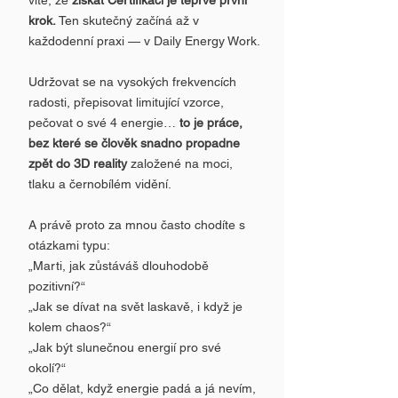
víte, že
získat Certifikaci je teprve první
krok.
Ten skutečný začíná až v
každodenní praxi — v Daily Energy Work.
Udržovat se na vysokých frekvencích
radosti, přepisovat limitující vzorce,
pečovat o své 4 energie…
to je práce,
bez které se člověk snadno propadne
zpět do 3D reality
založené na moci,
tlaku a černobílém vidění.
A právě proto za mnou často chodíte s
otázkami typu:
„Marti, jak zůstáváš dlouhodobě
pozitivní?“
„Jak se dívat na svět laskavě, i když je
kolem chaos?“
„Jak být slunečnou energií pro své
okolí?“
„Co dělat, když energie padá a já nevím,