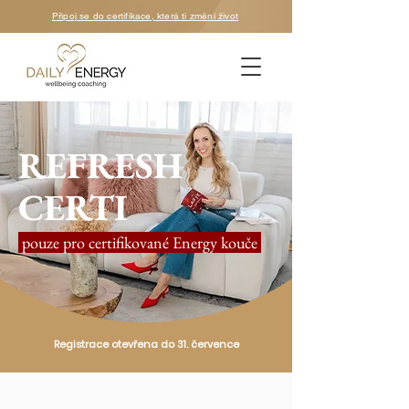
Připoj se do certifikace, která ti změní život
REFRESH
CERTI
pouze pro certifikované Energy kouče
Registrace otevřena do 31. července