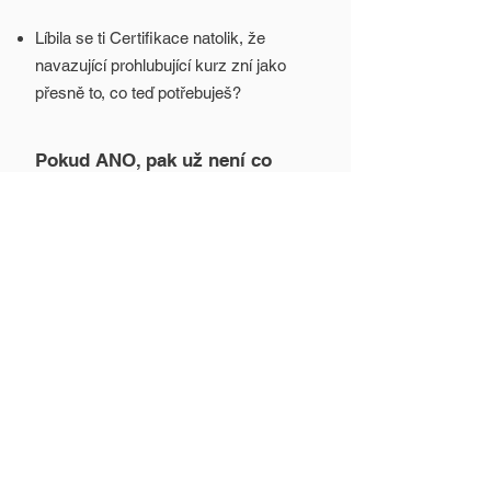
Líbila se ti Certifikace natolik, že
navazující prohlubující kurz zní jako
přesně to, co teď potřebuješ?
Pokud ANO, pak už není co
řešit. Tato cesta je pro tebe.
KOUPIT PROGRAM
REFRESH CERTI je pokračování, na
které jsi byl/a připraven/a. A já se na
tebe těším.
Registrace končí
30. 6. 2026
.