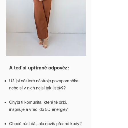
A teď si upřímně odpověz:
Už jsi některé nástroje pozapomněl/a
nebo si v nich nejsi tak jistá/ý?
Chybí ti komunita, která tě drží,
inspiruje a vrací do 5D energie?
Chceš růst dál, ale nevíš přesně kudy?