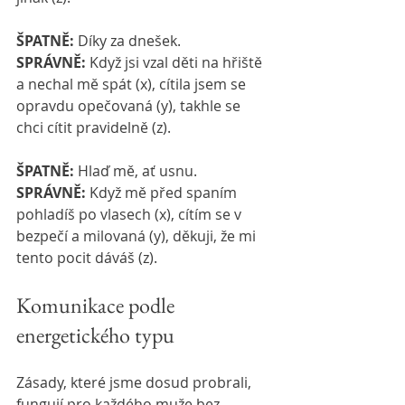
ŠPATNĚ:
 Díky za dnešek.
SPRÁVNĚ:
 Když jsi vzal děti na hřiště 
a nechal mě spát (x), cítila jsem se 
opravdu opečovaná (y), takhle se 
chci cítit pravidelně (z).
ŠPATNĚ:
 Hlaď mě, ať usnu.
SPRÁVNĚ:
 Když mě před spaním 
pohladíš po vlasech (x), cítím se v 
bezpečí a milovaná (y), děkuji, že mi 
tento pocit dáváš (z).
Komunikace podle 
energetického typu
Zásady, které jsme dosud probrali, 
fungují pro každého muže bez 