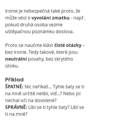
Ironie je nebezpečná také proto, že 
může vést k 
vyvolání zmatku
 - např. 
pokud druhá osoba vezme 
uštěpačnou poznámku doslova.
Proto se naučme klást 
čisté otázky
 – 
bez ironie. Tedy takové, které jsou 
neutrální
 povahy, bez skrytého 
útoku.
Příklad
ŠPATNĚ:
 Nic neříkáš... Tyhle šaty se ti 
na mně určitě nelíbí, viď...? Nebo jsi 
nechal oči na dovolené?
SPRÁVNĚ:
 Líbí se ti tyhle šaty? Líbí se 
ti na mně?