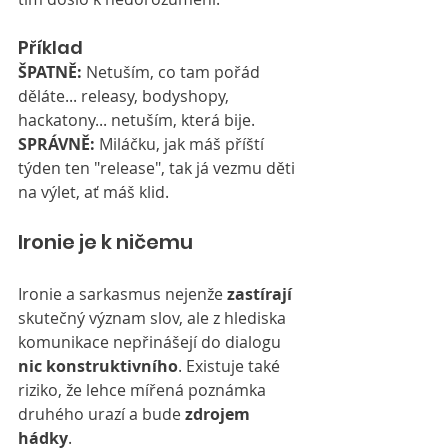
Příklad
ŠPATNĚ:
 Netuším, co tam pořád 
děláte... releasy, bodyshopy, 
hackatony... netuším, která bije.
SPRÁVNĚ:
 Miláčku, jak máš příští 
týden ten "release", tak já vezmu děti 
na výlet, ať máš klid.
Ironie je k ničemu
Ironie a sarkasmus nejenže 
zastírají
skutečný význam slov, ale z hlediska 
komunikace nepřinášejí do dialogu 
nic konstruktivního
. Existuje také 
riziko, že lehce mířená poznámka 
druhého urazí a bude 
zdrojem 
hádky
.