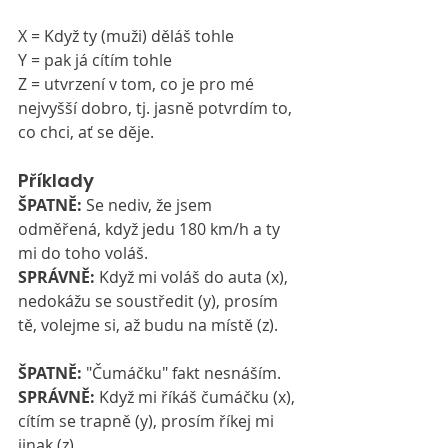
X = Když ty (muži) děláš tohle
Y = pak já cítím tohle
Z = utvrzení v tom, co je pro mé 
nejvyšší dobro, tj. jasně potvrdím to, 
co chci, ať se děje.
Příklady
ŠPATNĚ:
 Se nediv, že jsem 
odměřená, když jedu 180 km/h a ty 
mi do toho voláš.
SPRÁVNĚ:
 Když mi voláš do auta (x), 
nedokážu se soustředit (y), prosím 
tě, volejme si, až budu na místě (z).
ŠPATNĚ:
 "Čumáčku" fakt nesnáším.
SPRÁVNĚ:
 Když mi říkáš čumáčku (x), 
cítím se trapně (y), prosím říkej mi 
jinak (z).