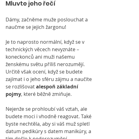
Mluvte jeho řečí
Dámy, začněme muže poslouchat a 
naučme se jejich žargonu!
Je to naprosto normální, když se v 
technických věcech nevyznáte – 
koneckonců ani muži našemu 
ženskému světu příliš nerozumějí. 
Určitě však ocení, když se budete 
zajímat i o jeho sféru zájmu a naučíte 
se rozlišovat 
alespoň základní 
pojmy
, které běžně zmiňuje.
Nejenže se prohloubí váš vztah, ale 
budete moci i vhodně reagovat. Také 
byste nechtěla, aby si váš muž spletl 
datum pedikúry s datem manikúry, a 
tím došlo k nedorozumění.