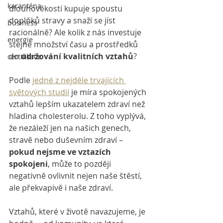
karanténa
dlouhověkostí kupuje spoustu 
doplňků stravy a snaží se jíst 
business
racionálně? Ale kolik z nás investuje 
energie
stejné množství času a prostředků 
do 
udržování kvalitních vztahů
?
certifikace
Podle 
jedné z nejdéle trvajících 
světových studií
 je míra spokojených 
vztahů lepším ukazatelem zdraví než 
hladina cholesterolu. Z toho vyplývá, 
že nezáleží jen na našich genech, 
stravě nebo duševním zdraví – 
pokud nejsme ve vztazích 
spokojeni
, může to později 
negativně ovlivnit nejen naše štěstí, 
ale překvapivě i naše zdraví.
Vztahů, které v životě navazujeme, je 