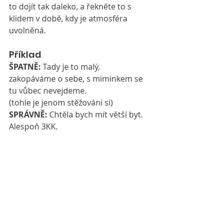
to dojít tak daleko, a řekněte to s 
klidem v době, kdy je atmosféra 
uvolněná.
Příklad
ŠPATNĚ:
 Tady je to malý, 
zakopáváme o sebe, s miminkem se 
tu vůbec nevejdeme.
(tohle je jenom stěžováni si)
SPRÁVNĚ:
 Chtěla bych mít větší byt. 
Alespoň 3KK.