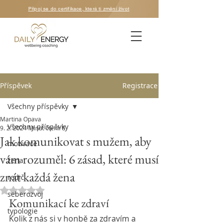
Připoj se do certifikace, která ti změní život
Příspěvek
Registrace
Všechny příspěvky
Martina Opava
Všechny příspěvky
9. 2. 2024
Minut čtení: 8
Jak komunikovat s mužem, aby
motivace
vám rozuměl: 6 zásad, které musí
žena
znát každá žena
rodič
Hodnoceno NaN z 5 hvězdiček.
seberozvoj
Komunikací ke zdraví
typologie
Kolik z nás si v honbě za zdravím a 