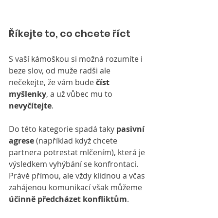
Říkejte to, co chcete říct
S vaší kámoškou si možná rozumíte i 
beze slov, od muže radši ale 
nečekejte, že vám bude 
číst 
myšlenky
, a už vůbec mu to 
nevyčítejte
.
Do této kategorie spadá taky 
pasivní 
agrese 
(například když chcete 
partnera potrestat mlčením), která je 
výsledkem vyhýbání se konfrontaci. 
Právě přímou, ale vždy klidnou a včas 
zahájenou komunikací však můžeme 
účinně předcházet konfliktům
.