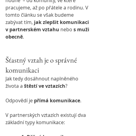
hodně  – od komunity, ve které 
pracujeme, až po přátele a rodinu. V 
tomto článku se však budeme 
zabývat tím, 
jak zlepšit komunikaci 
v partnerském vztahu
 nebo 
s muži 
obecně
.
Šťastný vztah je o správné 
komunikaci
Jak tedy dosáhnout naplněného 
života a 
štěstí ve vztazích
?
Odpovědí je 
přímá komunikace
.
V partnerských vztazích existují dva 
základní typy komunikace: