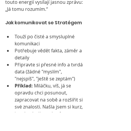
touto energií vysílají jasnou zprávu: 
„Já tomu rozumím.“
Jak komunikovat se Stratégem
Touží po čisté a smysluplné 
komunikaci
Potřebuje vědět fakta, záměr a 
detaily
Připravte si přesné info a tvrdá 
data (žádné "myslím", 
"nejspíš", "ještě se zeptám")
Příklad:
 Miláčku, víš, já se 
opravdu chci posunout, 
zapracovat na sobě a rozšířit si 
své znalosti. Našla jsem si kurz, 
který má výborné reference, 
prošla jsem si přesně náplň i 
harmonogram a zjistila, že je 