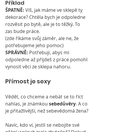
Příklad
ŠPATNĚ:
 Víš, jak máme ve sklepě ty 
dekorace? Chtěla bych je odpoledne 
rozvěsit po bytě, ale je to těžký. To 
zas bude práce.
(zde říkáme svůj záměr, ale ne, že 
potřebujeme jeho pomoc)
SPRÁVNĚ:
 Potřebuji, abys mi 
odpoledne až přijdeš z práce pomohl 
vynosit věci ze sklepa nahoru.
Přímost je sexy
Vědět, co chceme a nebát se to říct 
nahlas, je známkou 
sebedůvěry
. A co 
je přitažlivější, než sebevědomá žena?
Navíc, kdo ví, jestli se nebojíte své 