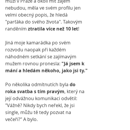
muži v Praze a okolí mít zájem 
nebudou, měla ve svém profilu jen 
velmi obecný popis, že hledá 
"parťáka do svého života". Takovým 
randěním 
ztratila více než 10 let
!
Jiná moje kamarádka po svém 
rozvodu naopak při každém 
náhodném setkání se zajímavým 
mužem rovnou pronesla: 
"Já jsem k 
mání a hledám někoho, jako jsi ty."
Po několika odmítnutích byla 
do 
roka svatba s tím pravým
, který na 
její odvážnou komunikaci odvětil: 
"Vážně? Nikdy bych neřekl, že jsi 
single, můžu tě tedy pozvat na 
večeři?" A bylo.