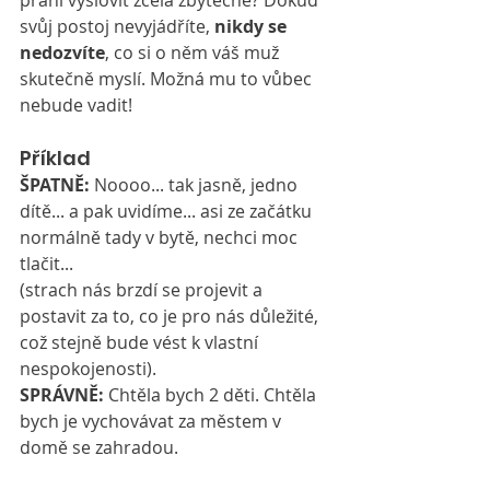
přání vyslovit zcela zbytečně? Dokud 
svůj postoj nevyjádříte, 
nikdy se 
nedozvíte
, co si o něm váš muž 
skutečně myslí. Možná mu to vůbec 
nebude vadit!
Příklad
ŠPATNĚ:
 Noooo... tak jasně, jedno 
dítě... a pak uvidíme... asi ze začátku 
normálně tady v bytě, nechci moc 
tlačit...
(strach nás brzdí se projevit a 
postavit za to, co je pro nás důležité, 
což stejně bude vést k vlastní 
nespokojenosti).
SPRÁVNĚ:
 Chtěla bych 2 děti. Chtěla 
bych je vychovávat za městem v 
domě se zahradou.