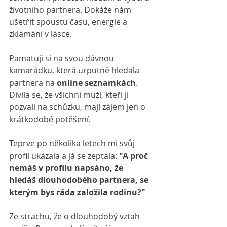
životního partnera. Dokáže nám 
ušetřit spoustu času, energie a 
zklamání v lásce.
Pamatuji si na svou dávnou 
kamarádku, která urputně hledala 
partnera na 
online seznamkách
. 
Divila se, že všichni muži, kteří ji 
pozvali na schůzku, mají zájem jen o 
krátkodobé potěšení.
Teprve po několika letech mi svůj 
profil ukázala a já se zeptala: 
"A proč 
nemáš v profilu napsáno, že 
hledáš dlouhodobého partnera, se 
kterým bys ráda založila rodinu?"
Ze strachu, že o dlouhodobý vztah 