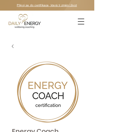
Připoj se do certifikace, která ti změní život
Energy Coach