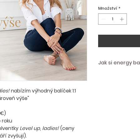
Množství
*
Jak si energy ba
1) Klikněte na tlačítk
2) Zobrazte košík.
3) Vložte promo kód,
dies!
nabízím výhodný balíček 1:1
pokladně.
úroveň výše"
4) Vyplňte údaje, zko
5) Dokončete on-line
 €)
"Manuální platbu", 
fakturu.
 roku
olventky
Level up, ladies!
(ceny
ří zvyšují).