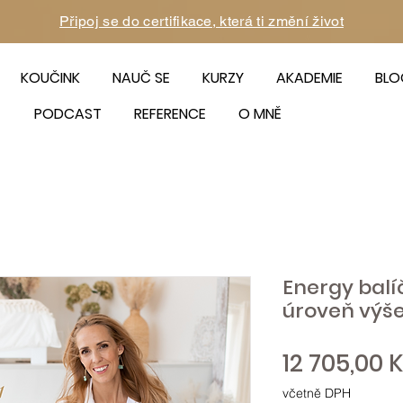
Připoj se do certifikace, která ti změní život
KOUČINK
NAUČ SE
KURZY
AKADEMIE
BLO
PODCAST
REFERENCE
O MNĚ
Energy balíč
úroveň výš
12 705,00 
včetně DPH