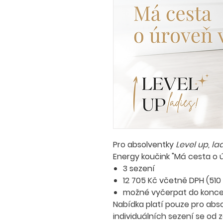
Pro absolventky
Level up, la
Energy koučink "Má cesta o 
3 sezení
12 705 Kč včetně DPH (510
možné vyčerpat do konce
Nabídka platí pouze pro abs
individuálních sezení se od zá