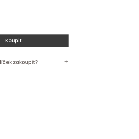
Koupit
líček zakoupit?
o "Přidat do košíku".
 pokud máte, a přejděte k
ntrolujte zadaný e-mail.
 platbu kartou. Pokud zvolíte
zašleme vám na zadaný e-mail