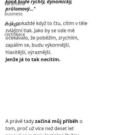
koně bude rychlý, dynamický, 
karanténa
průlomový…“
business
A já, pokaždé když to čtu, cítím v těle 
energie
zvláštní tlak. Jako by se ode mě 
certifikace
očekávalo, že poběžím, zrychlím, 
zapálím se, budu výkonnější, 
hlasitější, výraznější.
Jenže já to tak necítím.
A právě tady 
začíná můj příběh
 o 
tom, proč už více než deset let 