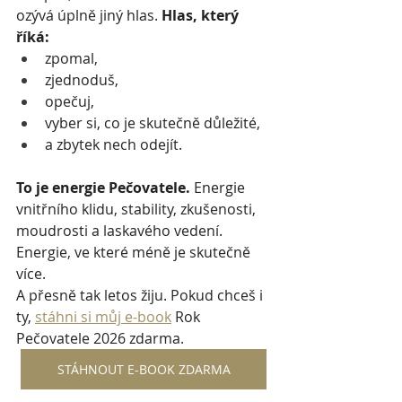
ozývá úplně jiný hlas. 
Hlas, který 
říká:
zpomal,
zjednoduš,
opečuj,
vyber si, co je skutečně důležité,
a zbytek nech odejít.
To je energie Pečovatele. 
Energie 
vnitřního klidu, stability, zkušenosti, 
moudrosti a laskavého vedení. 
Energie, ve které méně je skutečně 
více.
A přesně tak letos žiju. Pokud chceš i 
ty, 
stáhni si můj e-book
 Rok 
Pečovatele 2026 zdarma.
STÁHNOUT E-BOOK ZDARMA