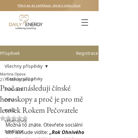
Připoj se do certifikace, která ti změní život
Příspěvek
Registrace
Všechny příspěvky
Martina Opava
Všechny příspěvky
21. 1.
Minut čtení: 3
Proč nenásleduji čínské
motivace
horoskopy a proč je pro mě
žena
letošek Rokem Pečovatele
rodič
Hodnoceno NaN z 5 hvězdiček.
seberozvoj
Možná to znáte. Otevřete sociální 
typologie
sítě a všude vidíte: 
„Rok Ohnivého 