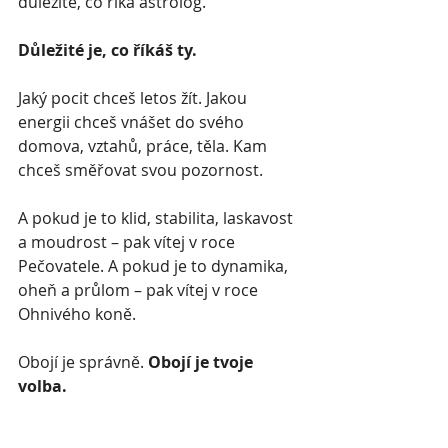
důležité, co říká astrolog.
Důležité je, co říkáš ty.
Jaký pocit chceš letos žít. Jakou 
energii chceš vnášet do svého 
domova, vztahů, práce, těla. Kam 
chceš směřovat svou pozornost.
A pokud je to klid, stabilita, laskavost 
a moudrost – pak vítej v roce 
Pečovatele. A pokud je to dynamika, 
oheň a průlom – pak vítej v roce 
Ohnivého koně.
Obojí je správně. 
Obojí je tvoje 
volba.
Co si vybereš? 