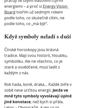
pracuji se svými vlastními čtyřmi 
energiemi – a proč si 
Energy Vision 
Board
 tvořím už sedmým rokem 
podle toho, co skutečně cítím, ne 
podle toho, co „má být“.
Když symboly neladí s duší
Čínské horoskopy jsou krásná 
tradice. Mají svou historii, hloubku, 
symboliku. Ale ne všechno, co je 
staré a osvědčené, musí ladit s 
každým z nás.
Rok hada, koně, draka… Každé zvíře v 
sobě nese určitou energii. 
Jenže ve 
mně tyto symboly vyvolávají úplně 
jiné konotace
, než bych si přála. 
Letos – Ohnivý kůň. A jen co to 