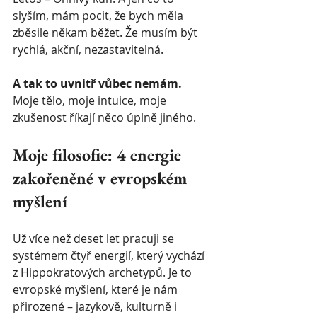
slyším, mám pocit, že bych měla 
zběsile někam běžet. Že musím být 
rychlá, akční, nezastavitelná.
A tak to uvnitř vůbec nemám.
Moje tělo, moje intuice, moje 
zkušenost říkají něco úplně jiného.
Moje filosofie: 4 energie 
zakořeněné v evropském 
myšlení
Už více než deset let pracuji se 
systémem čtyř energií, který vychází 
z Hippokratových archetypů. Je to 
evropské myšlení, které je nám 
přirozené – jazykově, kulturně i 