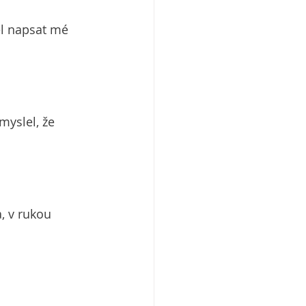
ěl napsat mé 
yslel, že 
, v rukou 