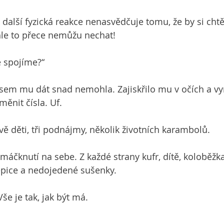
alší fyzická reakce nenasvědčuje tomu, že by si cht
khle to přece nemůžu nechat!
se spojíme?“
sem mu dát snad nemohla. Zajiskřilo mu v očích a vym
ěnit čísla. Uf.
 dvě děti, tři podnájmy, několik životních karambolů.
čknutí na sebe. Z každé strany kufr, dítě, koloběžka
epice a nedojedené sušenky.
e je tak, jak být má.