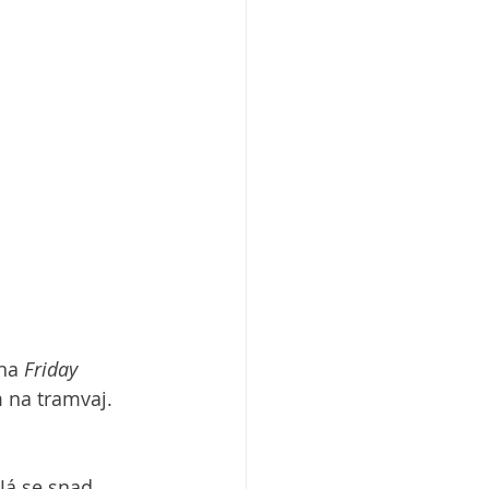
na 
Friday 
 na tramvaj. 
Já se snad 