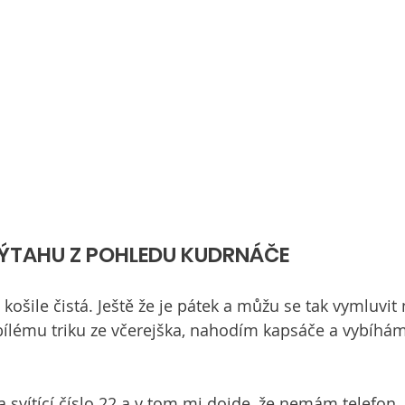
ÝTAHU Z POHLEDU KUDRNÁČE
 košile čistá. Ještě že je pátek a můžu se tak vymluvit 
 bílému triku ze včerejška, nahodím kapsáče a vybíhám
svítící číslo 22 a v tom mi dojde, že nemám telefon. 