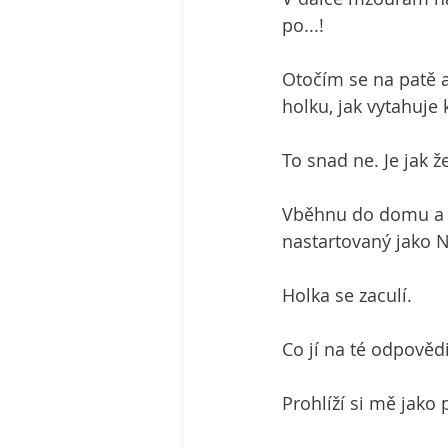
po...!
Otočím se na patě a
holku, jak vytahuje k
To snad ne. Je jak ž
Vběhnu do domu a př
nastartovaný jako 
Holka se zaculí.
Co jí na té odpověd
Prohlíží si mě jako