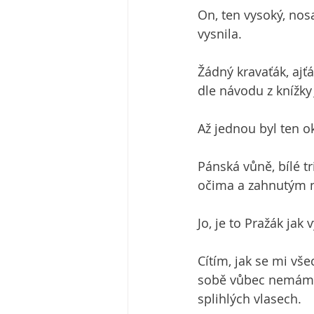
On, ten vysoký, nos
vysnila.
Žádný kravaťák, ajť
dle návodu z knížky
Až jednou byl ten o
Pánská vůně, bílé tr
očima a zahnutým n
Jo, je to Pražák jak v
Cítím, jak se mi vše
sobě vůbec nemám te
splihlých vlasech.