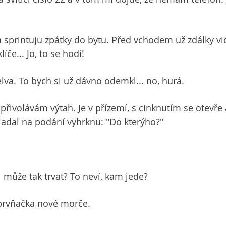
 sprintuju zpátky do bytu. Před vchodem už zdálky v
líče... Jo, to se hodí!
elva. To bych si už dávno odemkl... no, hurá.
ivolávám výtah. Je v přízemí, s cinknutím se otevře a
Nadal na podání vyhrknu: "Do kterýho?"
i může tak trvat? To neví, kam jede?
 prvňačka nové morče.