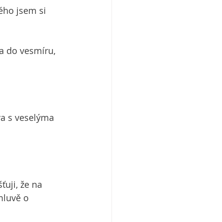
ého jsem si 
la do vesmíru, 
va s veselýma 
uji, že na 
mluvě o 