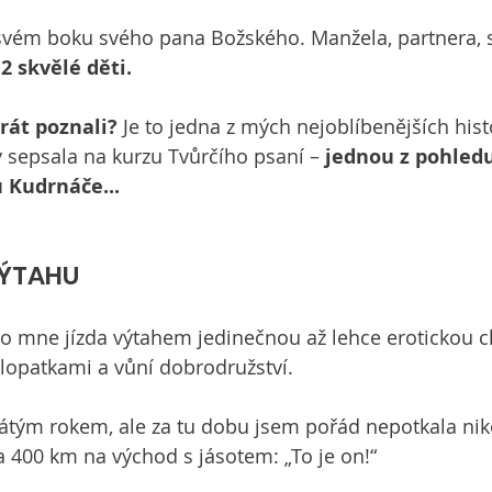
ém boku svého pana Božského. Manžela, partnera, s
2 skvělé děti.
rát poznali?
 Je to jedna z mých nejoblíbenějších hist
y sepsala na kurzu Tvůrčího psaní 
– 
jednou z pohled
 Kudrnáče...
VÝTAHU
pro mne jízda výtahem jedinečnou až lehce erotickou ch
opatkami a vůní dobrodružství.
pátým rokem, ale za tu dobu jsem pořád nepotkala nik
la 400 km na východ s jásotem: „To je on!“