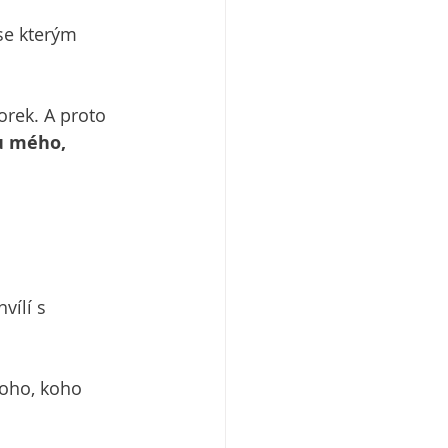
e kterým 
orek. A proto 
u mého, 
vílí s 
oho, koho 