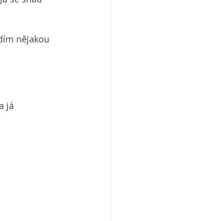
idím nějakou 
 já 