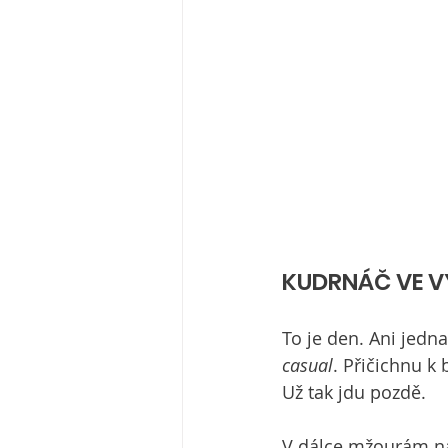
KUDRNÁČ VE V
To je den. Ani jedna
casual
. Přičichnu k
Už tak jdu pozdě.
V dálce mžourám na 