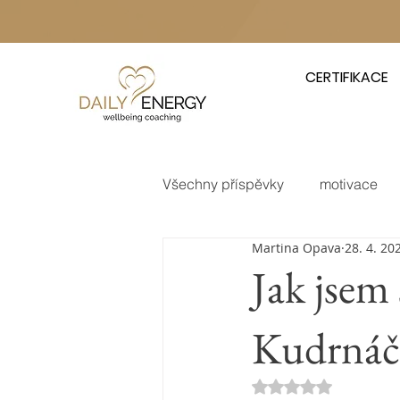
CERTIFIKACE
Všechny příspěvky
motivace
Martina Opava
28. 4. 20
karanténa
business
e
Jak jsem
Kudrnáč
Hodnoceno NaN z 