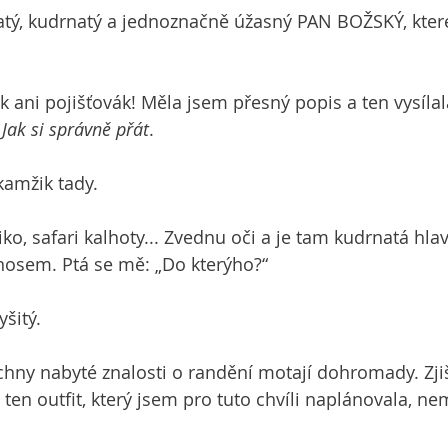
atý, kudrnatý a jednoznačně úžasný PAN BOŽSKÝ, kter
ák ani pojišťovák! Měla jsem přesný popis a ten vysíla
 
Jak si správně přát
.
kamžik tady. 
iko, safari kalhoty... Zvednu oči a je tam kudrnatá hla
osem. Ptá se mě: „Do kterýho?“
yšitý.
chny nabyté znalosti o randění motají dohromady. Zjišť
n outfit, který jsem pro tuto chvíli naplánovala, ne