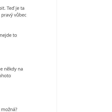
t. Teď je ta 
n pravý vůbec 
nejde to 
e někdy na 
ohoto 
o možná?