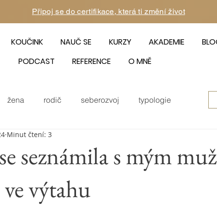
Připoj se do certifikace, která ti změní život
KOUČINK
NAUČ SE
KURZY
AKADEMIE
BLO
PODCAST
REFERENCE
O MNĚ
žena
rodič
seberozvoj
typologie
24
Minut čtení: 3
nergie
certifikace
 se seznámila s mým mu
 ve výtahu
5 hvězdiček.