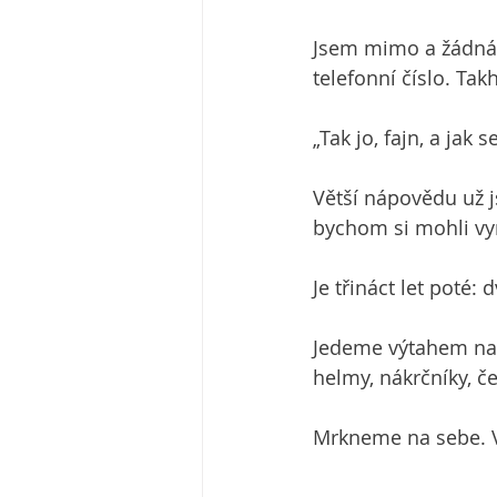
Jsem mimo a žádná d
telefonní číslo. Ta
„Tak jo, fajn, a jak 
Větší nápovědu už j
bychom si mohli vym
Je třináct let poté:
Jedeme výtahem namá
helmy, nákrčníky, č
Mrkneme na sebe. Vš