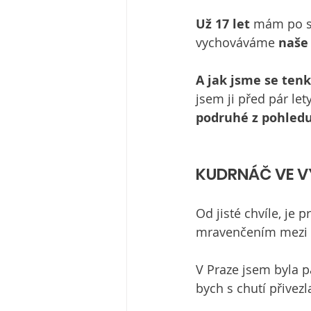
Už 17 let 
mám po sv
vychováváme 
naše 
A jak jsme se tenk
jsem ji před pár let
podruhé z pohledu
KUDRNÁČ VE 
Od jisté chvíle, je 
mravenčením mezi l
V Praze jsem byla 
bych s chutí přivez