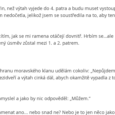
n, než výtah vyjede do 4. patra a budu muset vystoupi
m nedočetla, jelikož jsem se soustředila na to, aby te
cítím, jak se mi ramena otáčejí dovnitř. Hrbím se…ale 
zený úsměv zůstal mezi 1. a 2. patrem.
záchranu moravského klanu udělám cokoliv: „Nepůjdem
ezidveří a výtah cinká dál, abych okamžitě vypadla z t
amyslel a jako by nic odpověděl: „Můžem.“
enat ano... nebo snad ne? Nebo je to jen něco jak