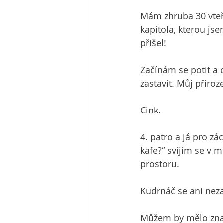
Mám zhruba 30 vteři
kapitola, kterou jse
přišel!
Začínám se potit a 
zastavit. Můj přiro
Cink.
4. patro a já pro 
kafe?“ svíjím se v m
prostoru.
Kudrnáč se ani nez
Můžem by mělo znam