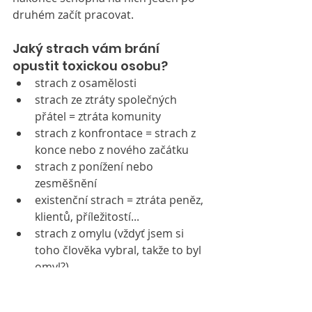
druhém začít pracovat.
Jaký strach vám brání 
opustit toxickou osobu?
strach z osamělosti
strach ze ztráty společných 
přátel = ztráta komunity
strach z konfrontace = strach z 
konce nebo z nového začátku
strach z ponížení nebo 
zesměšnění
existenční strach = ztráta peněz, 
klientů, příležitostí...
strach z omylu (vždyť jsem si 
toho člověka vybral, takže to byl 
omyl?)
strach ze ztráty důvěry v sebe 
sama (budu si ještě někdy věřit?)