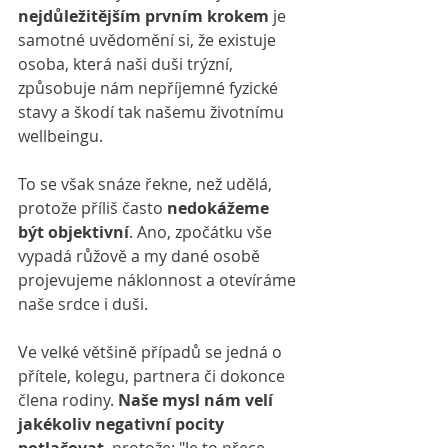
nejdůležitějším prvním krokem
 je 
samotné uvědomění si, že existuje 
osoba
, která naši duši trýzní, 
způsobuje nám nepříjemné fyzické 
stavy a škodí tak našemu životnímu 
wellbeingu.
To se však snáze řekne, než udělá, 
protože příliš často 
nedokážeme 
být objektivní
. Ano, zpočátku vše 
vypadá růžově a my dané osobě 
projevujeme náklonnost a otevíráme 
naše srdce i duši.
Ve velké většině případů se jedná o 
přítele, kolegu, partnera či dokonce 
člena rodiny. 
Naše mysl nám velí 
jakékoliv negativní pocity 