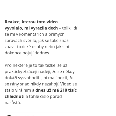
Reakce, kterou toto video 
vyvolalo, mi vyrazila dech 
– tolik lidí 
se mi v komentářích a přímých 
zprávách svěřilo, jak se také snažili 
zbavit toxické osoby nebo jak s ní 
dokonce bojují dodnes.
Pro některé je to tak těžké, že už 
prakticky ztrácejí naději, že se někdy 
dokáží vysvobodit. Jiní mají pocit, že 
se rány snad nikdy nezahojí. Video se 
stalo virálním a 
dnes už má 218 tisíc 
zhlédnutí
 a tohle číslo pořád 
narůstá.