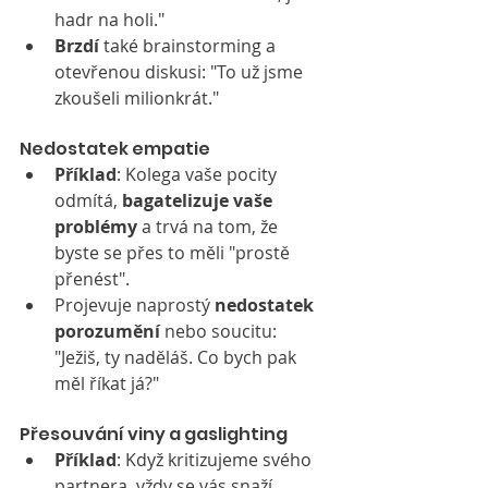
hadr na holi."
Brzdí
 také brainstorming a 
otevřenou diskusi: "To už jsme 
zkoušeli milionkrát."
Nedostatek empatie
Příklad
: Kolega vaše pocity 
odmítá, 
bagatelizuje vaše 
problémy
 a trvá na tom, že 
byste se přes to měli "prostě 
přenést".
Projevuje naprostý 
nedostatek 
porozumění
 nebo soucitu: 
"Ježiš, ty naděláš. Co bych pak 
měl říkat já?"
Přesouvání viny a gaslighting
Příklad
: Když kritizujeme svého 
partnera, vždy se vás snaží 