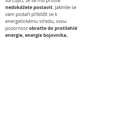
zdrcující, že se mu prostě 
nedokážete postavit
. Jakmile se 
vám podaří přiblížit se k 
energetickému středu, svou 
pozornost 
obraťte do protilehlé 
energie, energie bojovníka.