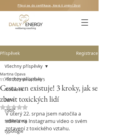
Připoj se do certifikace, která ti změní život
Příspěvek
Registrace
Všechny příspěvky
Martina Opava
Všechny příspěvky
11. 10. 2023
Minut čtení: 5
Cesta ven existuje! 3 kroky, jak se
motivace
zbavit toxických lidí
žena
Hodnoceno NaN z 5 hvězdiček.
rodič
V úterý 22. srpna jsem natočila a 
seberozvoj
sdílela na Instagramu video o svém 
zotavení z toxického vztahu.
typologie