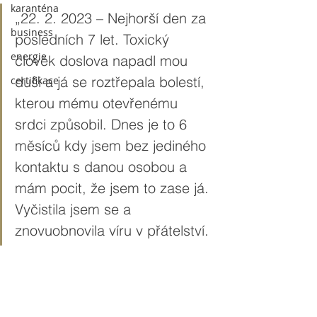
karanténa
„22. 2. 2023 – Nejhorší den za 
business
posledních 7 let. Toxický 
energie
člověk doslova napadl mou 
duši a já se roztřepala bolestí, 
certifikace
kterou mému otevřenému 
srdci způsobil. Dnes je to 6 
měsíců kdy jsem bez jediného 
kontaktu s danou osobou a 
mám pocit, že jsem to zase já. 
Vyčistila jsem se a 
znovuobnovila víru v přátelství.