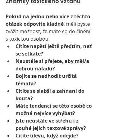
Známky toxického vztahu
Pokud na jednu nebo více z těchto 
otázek odpovíte kladně
, měli byste 
zvážit možnost, že máte co do činění 
s toxickou osobou:
Cítíte napětí ještě předtím, než 
se setkáte?
Neustále si přejete, aby měl/a 
dobrou náladu?
Bojíte se nadhodit určitá 
témata?
Cítíte se slabší a zahnaní do 
kouta?
Máte tendenci se této osobě co 
možná nejvíce vyhýbat?
Jste neustále ve střehu i z 
pouhé jejich textové zprávy?
Cítíte úlevu, když odejde?