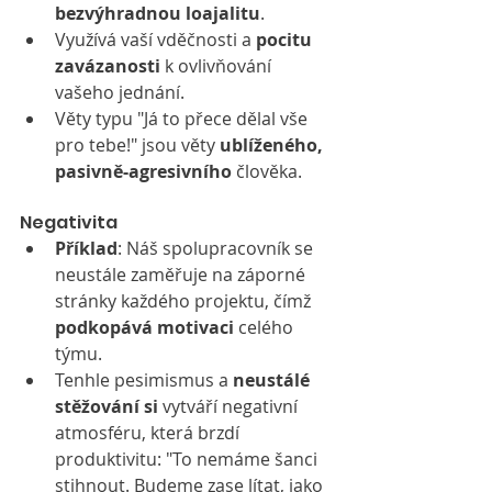
bezvýhradnou loajalitu
.
Využívá vaší vděčnosti a 
pocitu 
zavázanosti
 k ovlivňování 
vašeho jednání.
Věty typu "Já to přece dělal vše 
pro tebe!" jsou věty 
ublíženého, 
pasivně-agresivního
 člověka.
Negativita
Příklad
: Náš spolupracovník se 
neustále zaměřuje na záporné 
stránky každého projektu, čímž 
podkopává motivaci
 celého 
týmu.
Tenhle pesimismus a 
neustálé 
stěžování si
 vytváří negativní 
atmosféru, která brzdí 
produktivitu: "To nemáme šanci 
stihnout. Budeme zase lítat, jako 