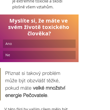
je extrémně toxické a škodí 
plošně všem vztahům.
Myslíte si, že máte ve 
svém životě toxického 
člověka?
Ano
Ne
Přiznat si takový problém 
může být obzvlášť těžké, 
pokud máte 
velké množství 
energie Pečovatele
.
V této fázi by vaším cílem mělo být 