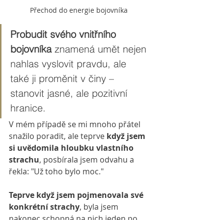
Přechod do energie bojovníka
Probudit svého vnitřního 
bojovníka
 znamená umět nejen 
nahlas vyslovit pravdu, ale 
také ji proměnit v činy – 
stanovit jasné, ale pozitivní 
hranice.
V mém případě se mi mnoho přátel 
snažilo poradit, ale teprve 
když jsem 
si uvědomila hloubku vlastního 
strachu
, posbírala jsem odvahu a 
řekla: "Už toho bylo moc."
Teprve když jsem pojmenovala své 
konkrétní strachy
, byla jsem 
nakonec schopná na nich jeden po 