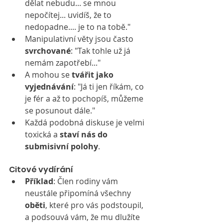
dělat nebudu... se mnou 
nepočítej... uvidíš, že to 
nedopadne.... je to na tobě."
Manipulativní věty jsou často 
svrchované
: "Tak tohle už já 
nemám zapotřebí..."
A mohou se 
tvářit jako 
vyjednávání
: "Já ti jen říkám, co 
je fér a až to pochopíš, můžeme 
se posunout dále."
Každá podobná diskuse je velmi 
toxická a 
staví nás do 
submisivní polohy
.
Citové vydírání
Příklad
: Člen rodiny vám 
neustále připomíná všechny 
oběti
, které pro vás podstoupil, 
a podsouvá vám, že mu dlužíte 