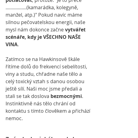
potlačovat
, protože: "Je to přece 
.................(kamarádka, kolegyně, 
manžel, atp.)" Pokud navíc máme 
silnou pečovatelskou energii, naše 
mysl nám dokonce začne 
vytvářet 
scénáře, kdy je VŠECHNO NAŠE 
VINA
.
Zatímco se na Hawkinsově škále 
řítíme dolů do frekvencí sebelítosti, 
viny a studu, chřadne naše tělo a 
celý toxický vztah s danou osobou 
ještě sílí. Naši moc jsme předali a 
stali se tak doslova 
bezmocnými
. 
Instinktivně nás tělo chrání od 
kontaktu s tímto člověkem a přichází 
nemoc.