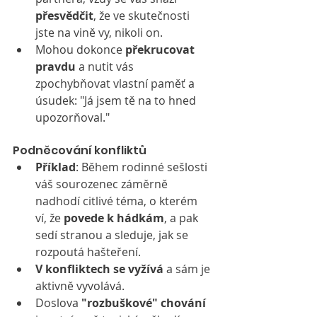
přesvědčit
, že ve skutečnosti 
jste na vině vy, nikoli on.
Mohou dokonce 
překrucovat 
pravdu
 a nutit vás 
zpochybňovat vlastní paměť a 
úsudek: "Já jsem tě na to hned 
upozorňoval."
Podněcování konfliktů
Příklad
: Během rodinné sešlosti 
váš sourozenec záměrně 
nadhodí citlivé téma, o kterém 
ví, že 
povede k hádkám
, a pak 
sedí stranou a sleduje, jak se 
rozpoutá hašteření.
V konfliktech se vyžívá
 a sám je 
aktivně vyvolává.
Doslova 
"rozbuškové" chování