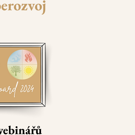
berozvoj
webinářů