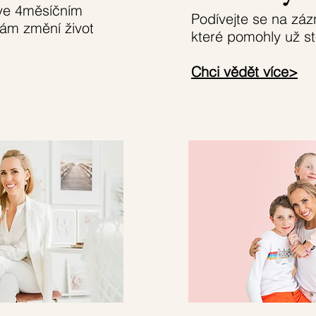
 ve 4měsíčním
Podívejte se na zá
vám změní život
které pomohly už s
Chci vědět více>