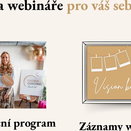
a webináře
pro váš se
ční program
Záznamy 