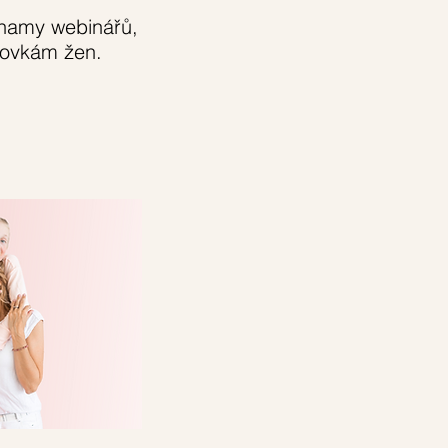
znamy webinářů,
tovkám žen.