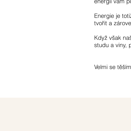
energií vám p
Energie je to
tvořit a zárov
Když však naše
studu a viny,
Velmi se těší