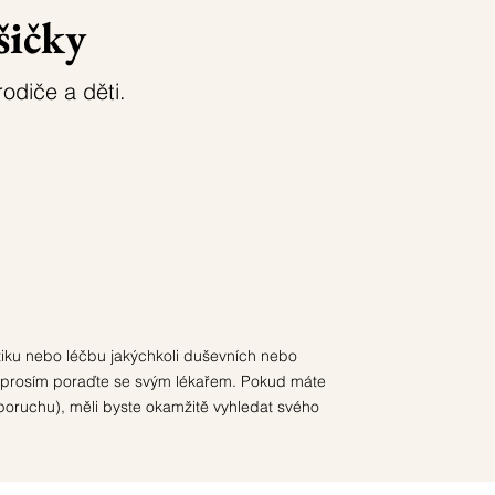
šičky
rodiče a děti.
tiku nebo léčbu jakýchkoli duševních nebo
se prosím poraďte se svým lékařem. Pokud máte
poruchu), měli byste okamžitě vyhledat svého