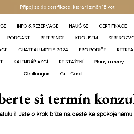
Připoj se do certifikace, která ti změní život
ACE
INFO & REZERVACE
NAUČ SE
CERTIFIKACE
PODCAST
REFERENCE
KDO JSEM
SEBEROZV
ACE
CHATEAU MCELY 2024
PRO RODIČE
RETREA
T
KALENDÁŘ AKCÍ
KE STAŽENÍ
Plány a ceny
Challenges
Gift Card
berte si termín konzu
atuluji! Jste o krok blíže na cestě ke spokojenému 