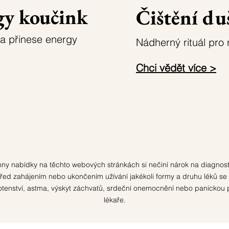
gy koučink
Čištění du
a přinese energy
Nádherný rituál pro 
Chci vědět více >
echny nabídky na těchto webových stránkách si nečiní nárok na diagnos
 Před zahájením nebo ukončením užívání jakékoli formy a druhu léků 
ěhotenství, astma, výskyt záchvatů, srdeční onemocnění nebo panickou 
lékaře.