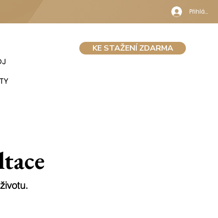
Přihlásit 
KE STAŽENÍ ZDARMA
OJ
TY
ltace
životu.