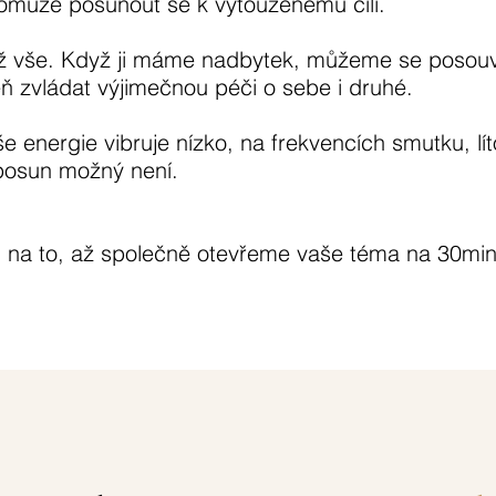
omůže posunout se k vytouženému cíli.
tiž vše. Když ji máme nadbytek, můžeme se poso
eň zvládat výjimečnou péči o sebe i druhé.
 energie vibruje nízko, na frekvencích smutku, lít
 posun možný není.
m na to, až společně otevřeme vaše téma na 30min