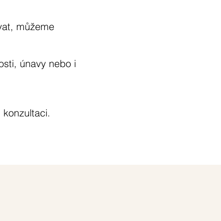
uvat, můžeme
osti, únavy nebo i
 konzultaci.