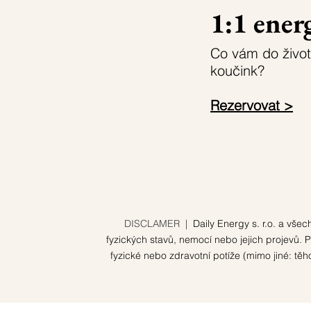
1:1 ener
Co vám do život
koučink?
Rezervovat >
DISCLAMER |
Daily Energy s. r.o. a vš
fyzických stavů, nemocí nebo jejich projevů.
fyzické nebo zdravotní potíže (mimo jiné: t