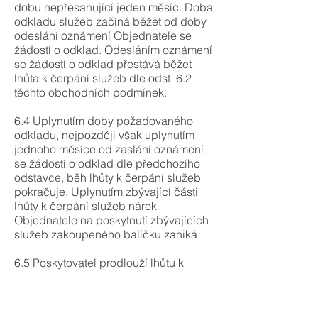
dobu nepřesahující jeden měsíc. Doba
odkladu služeb začíná běžet od doby
odeslání oznámení Objednatele se
žádostí o odklad. Odesláním oznámení
se žádostí o odklad přestává běžet
lhůta k čerpání služeb dle odst. 6.2
těchto obchodních podmínek.
6.4 Uplynutím doby požadovaného
odkladu, nejpozději však uplynutím
jednoho měsíce od zaslání oznámení
se žádostí o odklad dle předchozího
odstavce, běh lhůty k čerpání služeb
pokračuje. Uplynutím zbývající části
lhůty k čerpání služeb nárok
Objednatele na poskytnutí zbývajících
služeb zakoupeného balíčku zaniká.
6.5 Poskytovatel prodlouží lhůtu k
čerpání služeb v případě, jestli čerpání
služeb v původní lhůtě není možné z
důvodu nedostatku termínů