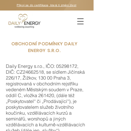
Připoj se do certifikace, která ti změní život
OBCHODNÍ PODMÍNKY DAILY
ENERGY S.R.O.
Daily Energy s.r.o., IČO:
05298172
,
DIČ: CZ24662518, se sídlem Jičínská
226/17, Žižkov, 130 00 Praha 3,
registrovaná v obchodním rejstříku
vedeném Městským soudem v Praze,
oddíl C, vložka 261420, (dále též
„Poskytovatel“ či „Prodávající“), je
poskytovatelem služeb životního
koučinku, vzdělávacích kurzů a
seminářů, worshopů a jiných
vzdělávacích a kulturně-vzdělávacích
služeb (dále jen „služby“).