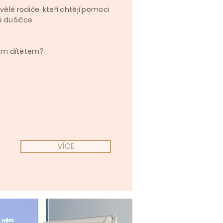
ělé rodiče, kteří chtějí pomoci
 dušičce.
vým dítětem?
VÍCE