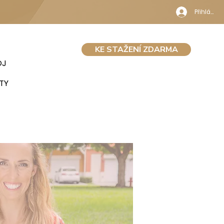
Přihlásit 
KE STAŽENÍ ZDARMA
OJ
TY