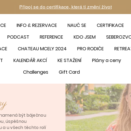
Připoj se do certifikace, která ti změní život
ACE
INFO & REZERVACE
NAUČ SE
CERTIFIKACE
PODCAST
REFERENCE
KDO JSEM
SEBEROZV
ACE
CHATEAU MCELY 2024
PRO RODIČE
RETREA
T
KALENDÁŘ AKCÍ
KE STAŽENÍ
Plány a ceny
Challenges
Gift Card
gy
znamená být báječnou
ou, úspěšnou
 a u všech těchto rolí