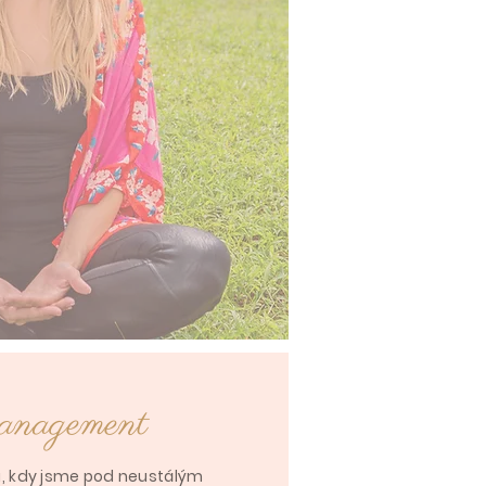
anagement
ta, kdy jsme pod neustálým