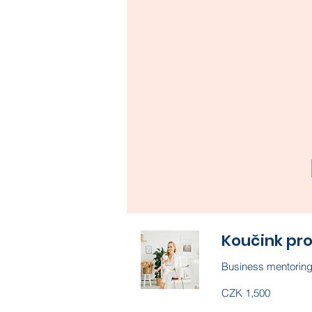
Konzultace 
Book Now
Koučink pro
Business mentoring
1,500
CZK 1,500
Czech
korunas