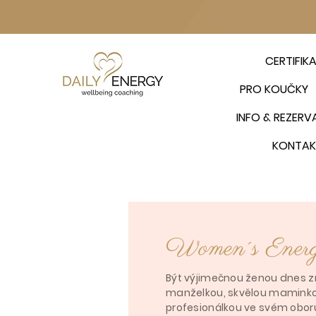
CERTIFIK
PRO KOUČKY
INFO & REZERV
KONTAK
Women´s Ener
Být výjimečnou ženou dnes 
manželkou, skvělou mamink
profesionálkou ve svém oboru