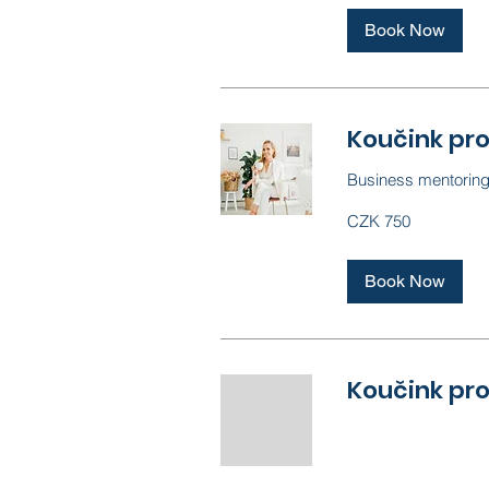
Book Now
Koučink pro
Business mentoring
750
CZK 750
Czech
korunas
Book Now
Koučink pro