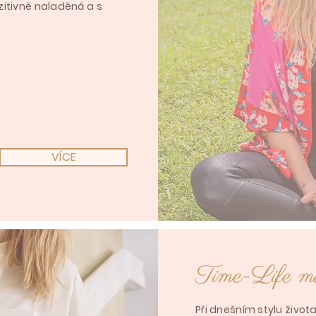
itivně naladěná a s
VÍCE
Time-Life m
Při dnešním stylu živo