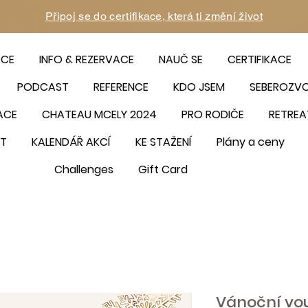
Připoj se do certifikace, která ti změní život
ACE
INFO & REZERVACE
NAUČ SE
CERTIFIKACE
PODCAST
REFERENCE
KDO JSEM
SEBEROZV
ACE
CHATEAU MCELY 2024
PRO RODIČE
RETREA
T
KALENDÁŘ AKCÍ
KE STAŽENÍ
Plány a ceny
Challenges
Gift Card
Vánoční vo