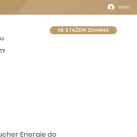
Přihlásit 
KE STAŽENÍ ZDARMA
OJ
TY
ucher Energie do