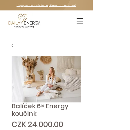
Připoj se do certifikace, která ti změní život
Balíček 6× Energy
koučink
Price
CZK 24,000.00